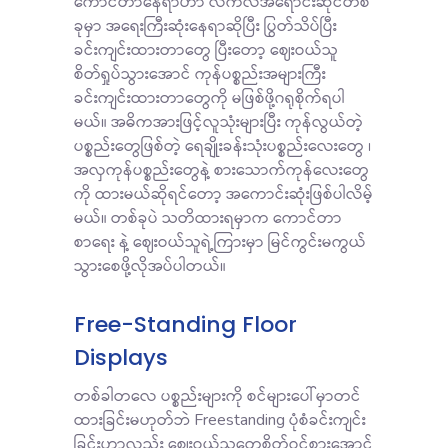
ကောင်တာနေရာဟာ လက်လီအရောင်းဆိုင်တစ်
ခုမှာ အရေးကြီးဆုံးနေရာဆိုပြီး ပြွတ်သိပ်ပြီး
ခင်းကျင်းထားတာတွေ ပြီးတော့ ဈေးဝယ်သူ
စိတ်ရှုပ်သွားအောင် ကုန်ပစ္စည်းအများကြီး
ခင်းကျင်းထားတာတွေကို မဖြစ်ဖို့ဂရုစိုက်ရပါ
မယ်။ အဓိကအားဖြင့်လူသုံးများပြီး ကုန်လွယ်တဲ့
ပစ္စည်းတွေဖြစ်တဲ့ ရေချိုးခန်းသုံးပစ္စည်းလေးတွေ ၊
အလှကုန်ပစ္စည်းတွေနဲ့ စားသောက်ကုန်လေးတွေ
ကို ထားမယ်ဆိုရင်တော့ အကောင်းဆုံးဖြစ်ပါလိမ့်
မယ်။ တစ်ခုပဲ သတိထားရမှာက ကောင်တာ
စာရေး နဲ့ ဈေးဝယ်သူရဲ့ကြားမှာ မြင်ကွင်းမကွယ်
သွားစေဖို့လိုအပ်ပါတယ်။
Free-Standing Floor
Displays
တစ်ခါတလေ ပစ္စည်းများကို စင်များပေါ်မှာတင်
ထားခြင်းမဟုတ်ဘဲ Freestanding ပုံစံခင်းကျင်း
ခြင်းဟာလည်း ဈေးဝယ်သူတွေစိတ်ဝင်စားအောင်