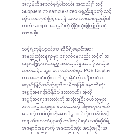
အလွန်ထိရောက်မှုရှိပါတယ်။ အကယ်၍ သင့်
Suppliers က sample-sized ပစ္စည်းများကို သင့်
ဆိုင် အရောင်းမြင့်စေရန် အလကားပေးမည်ဆိုပါ
ကလဲ sample ပေးခြင်းကို ပိုပြီးသုံးစွဲကြည့်သင့်
တာပေါ့။
သင့်ရဲ့ကုန်ပစ္စည်းက ဆိုင်ရဲ့ရောင်းအား
အနည်းဆုံးနေရာမှာ ရောက်နေလည်း သင့်၏ အ
ရောင်းမြှင့်တင်သည့် အားထုတ်မှုအားကို အဆုံးမ
သတ်သင့်ပါဘူး။ တကယ်တမ်းမှာ POS Display
က အရောင်းထိုးတက်သွားနိုင်တဲ့ အနီးကပ် အ
ရောင်းမြှင့်တင်တဲ့နည်းလမ်းအဖြစ် နောက်ဆုံး
အခွင့်အရေးဖြစ်နိုင်ပါသေးတယ်။ အဲ့လို
အခွင့်အရေး အားလုံးကို အသုံးချပြီး ဝယ်သူများ
အား အခြားသူများ မပေးသေးတဲ့ ဒါမှမဟုတ် မသိ
သေးတဲ့ ထပ်တိုးဝန်ဆောင်မှု၊ ထပ်တိုး တန်ဖိုးနှင့်
အချက်အလက်များကို ကမ်းလှမ်းရင်း သင့်ဆိုင်ရဲ့
အရောင်းနေရာကို အကောင်းဆုံး အသုံးချပြီး အ