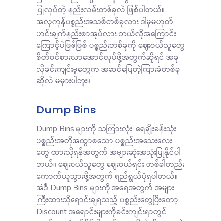
ပြုလုပ်တဲ့ နည်းလမ်းတစ်ခုလဲ ဖြစ်ပါတယ်။
အလှကုန်ပစ္စည်းအသစ်တစ်ခုလား ဒါမှမဟုတ်
ဟင်းချက်နည်းစာအုပ်လား ဘယ်လိုအကြောင်း
ကြောင့်ပဲဖြစ်ဖြစ် ပစ္စည်းတစ်ခုကို ဈေးဝယ်သူတွေ
စိတ်ဝင်စားလာအောင်လုပ်ဖို့အတွက်ဆိုရင် အခု
လိုခင်းကျင်းမှုတွေက အဆင်ပြေတဲ့ကြားခံတစ်ခု
ဆိုလဲ မမှားပါဘူး။
Dump Bins
Dump Bins များကို သကြားလုံး၊ ရေချိုးခန်းသုံး
ပစ္စည်းအတိုအထွာစသော ပစ္စည်းအသေးလေး
တွေ ထားသိုရန်အတွက် အများဆုံးအသုံးပြုနိုင်ပါ
တယ်။ ဈေးဝယ်သူတွေ ဈေးဝယ်ရင်း တစ်ခါတည်း
ကောက်ယူသွားဖို့အတွက် ရည်ရွယ်ပုံရပါတယ်။
အဲဒီ Dump Bins များကို အရေအတွက် အများ
ကြီးထားသိုရောင်းချရသည့် ပစ္စည်းတွေပြိးတော့
Discount အရောင်းများကိုခင်းကျင်းရာတွင်