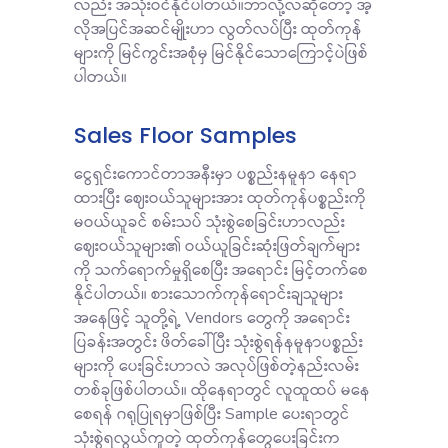
လည်း အသုံးဝင်နိုင်ပါတယ်။ဘာလို့လဲဆိုတော့ အဲ့
လိုအပြင်အဆင်မျိုးဟာ လွတ်လပ်ပြီး ထုတ်ကုန်
များကို မြင်ကွင်းအစုံမှ မြင်နိုင်သောကြောင့်ပဲဖြစ်
ပါတယ်။
Sales Floor Samples
ငွေရှင်းကောင်တာအနီးမှာ ပစ္စည်းနမူနာ နေရာ
ထားပြီး ဈေးဝယ်သူများအား ထုတ်ကုန်ပစ္စည်းကို
မဝယ်ယူခင် စမ်းသပ် သုံးစွဲစေခြင်းဟာလည်း
ဈေးဝယ်သူများ၏ ဝယ်ယူခြင်းဆုံးဖြတ်ချက်များ
ကို သက်ရောက်မှုရှိစေပြီး အရောင်း မြင့်တက်စေ
နိုင်ပါတယ်။ စားသောက်ကုန်ရောင်းချသူများ
အနေဖြင့် သူတို့ရဲ့ Vendors တွေကို အရောင်း
ပြခန်းအတွင်း ဖိတ်ခေါ်ပြီး သုံးစွဲရန်နမူနာပစ္စည်း
များကို ပေးခြင်းဟာလဲ အလုပ်ဖြစ်တဲ့နည်းလမ်း
တစ်ခုဖြစ်ပါတယ်။ ထိုနေရာတွင် လူထူထပ် မနေ
စေရန် ဂရုပြုရမှာဖြစ်ပြီး Sample ပေးရာတွင်
သုံးစွဲရလွယ်ကူတဲ့ ထုတ်ကုန်တွေပေးခြင်းက