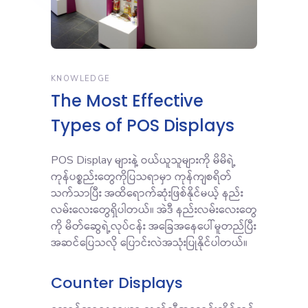
KNOWLEDGE
The Most Effective
Types of POS Displays
POS Display များနဲ့ ဝယ်ယူသူများကို မိမိရဲ့
ကုန်ပစ္စည်းတွေကိုပြသရာမှာ ကုန်ကျစရိတ်
သက်သာပြီး အထိရောက်ဆုံးဖြစ်နိုင်မယ့် နည်း
လမ်းလေးတွေရှိပါတယ်။ အဲဒီ နည်းလမ်းလေးတွေ
ကို မိတ်ဆွေရဲ့လုပ်ငန်း အခြေအနေပေါ်မူတည်ပြီး
အဆင်ပြေသလို ပြောင်းလဲအသုံးပြုနိုင်ပါတယ်။
Counter Displays