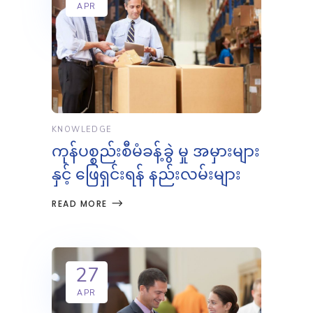
APR
KNOWLEDGE
ကုန်ပစ္စည်းစီမံခန့်ခွဲ မှု အမှားများ
နှင့် ဖြေရှင်းရန် နည်းလမ်းများ
READ MORE
27
APR