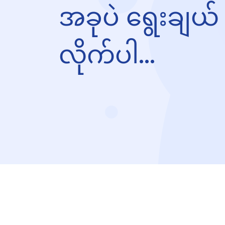
အခုပဲ ရွေးချယ်
လိုက်ပါ...