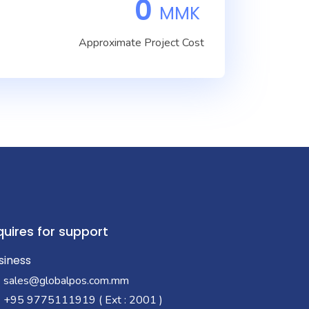
0
MMK
Approximate Project Cost
quires for support
siness
sales@globalpos.com.mm
+95 9775111919 ( Ext : 2001 )