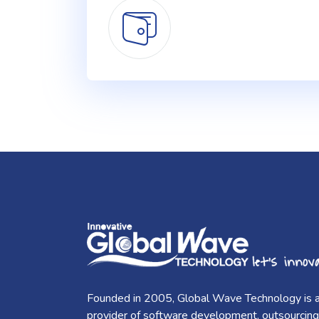
Founded in 2005, Global Wave Technology is 
provider of software development, outsourcing