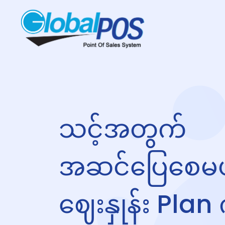
သင့်အတွက်
အဆင်ပြေစေမယ
ဈေးနှုန်း Plan 